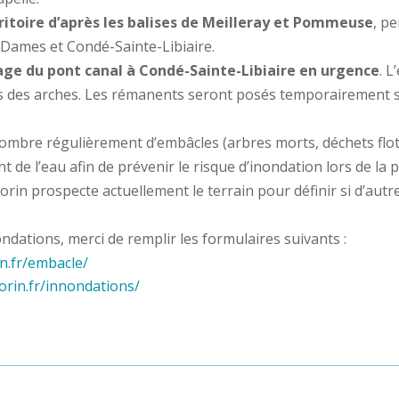
rritoire d’après les balises de Meilleray et Pommeuse
, p
-Dames et Condé-Sainte-Libiaire.
ge du pont canal à Condé-Sainte-Libiaire en urgence
. L
es des arches. Les rémanents seront posés temporairement sur
bre régulièrement d’embâcles (arbres morts, déchets flottan
t de l’eau afin de prévenir le risque d’inondation lors de l
in prospecte actuellement le terrain pour définir si d’autr
ndations, merci de remplir les formulaires suivants :
n.fr/embacle/
rin.fr/innondations/