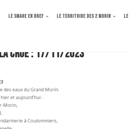
Le SMAGE en bref
Le territoire des 2 Morin
LE
 la crue : 17/11/2023
23
ée des eaux du Grand Morin.
ier et aujourd’hui :
r-Morin,
l,
 Gendarmerie à Coulommiers,
pelle.