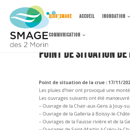
DIAG’SMAGE
accueil
Inondation
communication
Point de situation de
Point de situation de la crue : 17/11/20
Les pluies d’hier ont provoqué une mont
Les ouvrages suivants ont été manœuvré h
– Ouvrage de la Chair-aux-Gens à Jouy-su
– Ouvrage de la Galleria à Boissy-le-Châte
– Ouvrages de la Fausse rivière et de la
– Ouvrages de Saint-Martin à Crécy-la-Cha