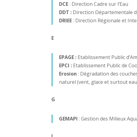
DCE
: Direction Cadre sur l’Eau
DDT :
Direction Départementale d
DRIEE
: Direction Régionale et In
E
EPAGE :
Etablissement Public d’A
EPCI :
Etablissement Public de C
Erosion
: Dégradation des couches
naturel (vent, glace et surtout eau 
G
GEMAPI
: Gestion des Milieux Aqu
I