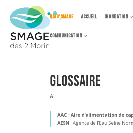
DIAG’SMAGE
accueil
Inondation
communication
Accueil
GLOSSAIRE
9
Glossaire
A
AAC : Aire d’alimentation de c
AESN
: Agence de l’Eau Seine No